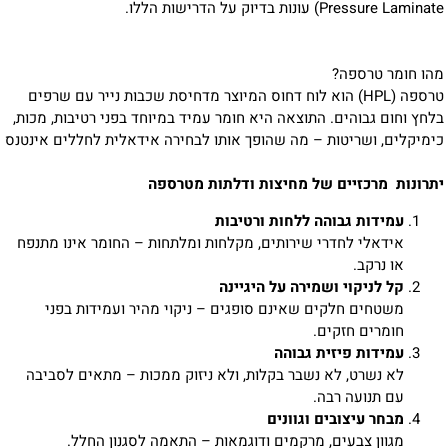
Pressure Laminate) עונות בדיוק על הדרישות הללו.
מהו חומר טרספה?
טרספה (HPL) הוא לוח דחוס המיוצר מדחיסת שכבות נייר עם שרפים
בלחץ וחום גבוהים. התוצאה היא חומר עמיד במיוחד בפני רטיבות, מכות,
כימיקלים, ושריטות – מה שהופך אותו לבחירה אידאלית לחללים אינטנס
יתרונות מרכזיים של מחיצות ודלתות מטרספה
עמידות גבוהה ללחות ורטיבות
אידאלי לחדרי שירותים, מקלחות ומלתחות – החומר אינו מתנפח
או נרקב.
קל לניקוי ושמירה על היגיינה
משטחים חלקים שאינם סופגים – ניקוי מהיר ועמידות בפני
חומרים חזקים.
עמידות פיזית גבוהה
לא נשרט, לא נשבר בקלות, ולא ניזוק ממכות – מתאים לסביבה
עם תנועה רבה.
מבחר עיצובים וגוונים
מגוון צבעים, מרקמים ודוגמאות – התאמה לסגנון החלל.