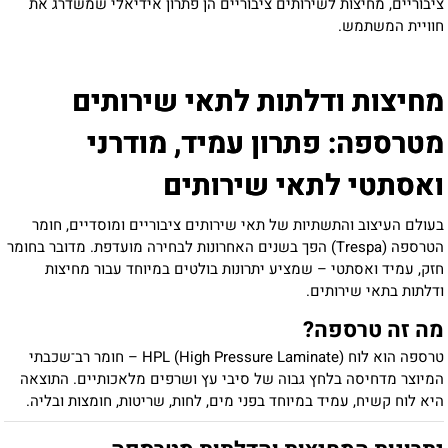
ציבוריים, מחיצות לשירותים ציבוריים הן פתרון אידיאלי שמשדרג את
חוויית המשתמש
.
מחיצות ודלתות לתאי שירותים
מטרספה: פתרון עמיד, מודרני
ואסתטי לתאי שירותים
בעולם העיצוב והתשתיות של תאי שירותים ציבוריים ומוסדיים, חומר
הטרספה (Trespa) הפך בשנים האחרונות לבחירה מועדפת. מדובר בחומר
חזק, עמיד ואסתטי – שמציע יתרונות בולטים במיוחד עבור מחיצות
ודלתות בתאי שירותים.
מה זה טרספה?
טרספה הוא לוח HPL (High Pressure Laminate) – חומר רב־שכבתי
המיוצר מדחיסה בלחץ גבוה של סיבי עץ ושרפים מלאכותיים. התוצאה
היא לוח קשיח, עמיד במיוחד בפני מים, לחות, שריטות, חומצות ובליה.