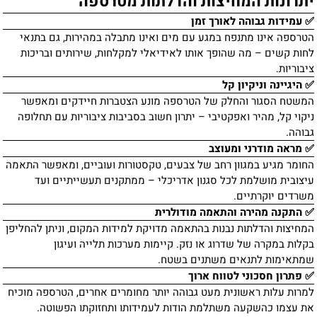
יתרונות המחיצות והדלתות מטרספה
✅ עמידות גבוהה לאורך זמן
הטרספה אינו מתנפח במגע עם מים ואינו מתבלה במהירות, גם בתנאי
לחות קשים – מה שהופך אותו לאידיאלי למקלחות, שירותים ובריכות
ציבוריות.
✅ היגיינה וניקיון קל
המשטח הסגור והחלק של הטרספה מונע הצטברות חיידקים ומאפשר
ניקוי קל, מהיר ואפקטיבי – יתרון חשוב בסביבות ציבוריות עם תחלופה
גבוהה.
✅ מראה מודרני ומעוצב
החומר מגיע במגוון רחב של צבעים, טקסטורות ועוביים, ומאפשר התאמה
עיצובית מושלמת לכל סגנון אדריכלי – ממתקנים תעשייתיים ועד
משרדים יוקרתיים.
✅ התקנה מהירה והתאמה מודולרית
המחיצות והדלתות נבנות בהתאמה מדויקת למידות המקום, וניתן להחליפן
בקלות במקרה של שדרוג או נזק. קיימות מערכות תלייה ועיגון
שמתאימות לתנאים משתנים בשטח.
✅ פתרון חסכוני לטווח ארוך
למרות עלות ראשונית מעט גבוהה יותר מחומרים אחרים, הטרספה מוכיח
את עצמו כהשקעה משתלמת הודות לעמידותו ותחזוקתו הפשוטה.