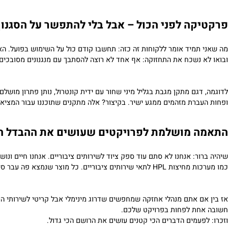
האישי בתחום של אביזרים לחדרי שירותים ותכנון חכם של חללים ציבוריי
רספה איכותיות
, או אפילו עם
לוחות HPL
שמשמשים כחיפוי קירות עמיד ומר
ה לפני הכול – אבל בלי להתפשר על הסגנון
מיד אומר ללקוחות זה כזה: תחשבו קודם כול על השימוש בפועל. האם זה 
נשכח את התחזוקה: אף אחד לא רוצה להסתבך עם מנגנונים מסובכים שכל פע
גם מתקן מגבת בגליל מיני שחור עם ידית קונטרול, נותן פתרון מושלם למרח
רת מזהמים ממגע ישיר. בקיצור? אלה מתקנים שתוכננו עבור המציאות בשט
 מושלמת לפרויקטים שעושים את ההבדל הגדול
ר: אנחנו לא סתם עוד ספק ציוד לשירותים ציבוריים. אנחנו חיים ונושמים
ות
מחיצות HPL לתאי שירותים ציבוריים
. כל מוצר שנמצא פה עבר סינון מ