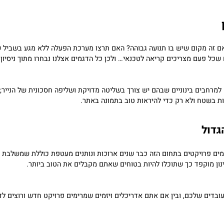
ם, ראיתי איך בחירה נכונה במתקנים כאלה יכולה לעשות הבדל עצום ברוש
היב – מקבלים תוצאה שלא רק מחזיקה לאורך זמן אלא גם פשוט... מרגישה
מקום שיש בו תנועה גבוהה? האם תרצו מערכת הפעלה ללא מגע בשביל שמיר
ם מצריכים קריאה לטכנאי… ולכן כל הדגמים אצלנו נבחרו מתוך ניסיון בשט
בים בינוניים שבהם יש צורך בשליטה מדויקת ושליפה חסכונית של הנייר; לע
ח ולא רק כדי להיראות טוב בתמונה באתר.
 פרויקטים בתחום הזה כבר שנים ארוכות ונותנים מעטפת כוללת שמשלבת מוצ
וקפד כך שתוכלו להיות בטוחים שאתם מקבלים את הטוב ביותר.