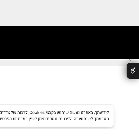
Office@gmail.c
meir@orianhpl.co.
ל