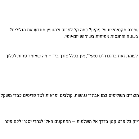
ם הכללי שהמקום משאיר על המשתמשים שלו. כשמשלבים אותם יחד עם
 נכונה.
ה מקסימלית על ניקיון? כמה קל לפרוק ולהטעין מחדש את הגלילים?
ח והתנסות אמיתית בשימוש יום-יומי.
ומת זאת בדגם ה"נו טאץ’", אין בכלל צורך ביד – מה שאומר פחות לכלוך
רים משלימים כמו אביזרי נגישות, קולבים ומראות לצד פריטים כבדי משקל