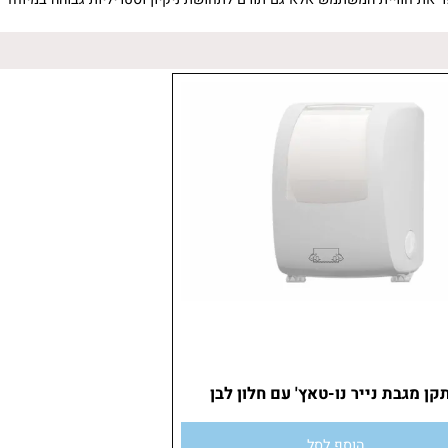
ת חוויית המשתמש אלא גם תורם לתחושת ניקיון וסטריליות גבוהה במיוחד
מגבת נייר נו-טאץ' עם חלון לבן