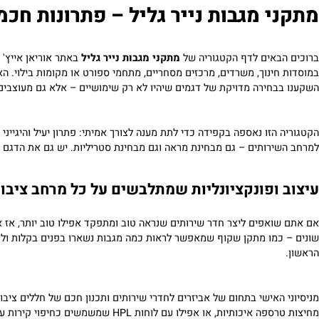
הוסף לסל
 מגבות נייר גליל – פתרונות חכמים,
באים לדף הקטגוריה של
מתקני מגבות נייר גליל
באתר אוריאן אייץ' פי אל 
ינוך, משרדים, מרכזים מסחריים, מתחמי ספורט או מקומות בילוי. האמת? 
חירה מדויקת של דגמים שיהיו לא רק שימושיים – אלא גם מעוצבים ונוחים
הזו נאספה בקפידה כדי לתת מענה לצורך אמיתי: פתרון יעיל והיגייני לניגוב
רותים – גם מבחינת מראה וגם מבחינת סטריליות. יש גם את הדגם הפופולרי
ופונקציונליות שמתלבשים על כל מרחב ציבורי כ
ואפים ליצר חדר שירותים שנראה טוב ומתפקד אפילו טוב יותר, אז אי אפ
מו מתקן שקוף שמאפשר לראות כמה מגבות נשארו בפנים בקלות ולדעת מתי 